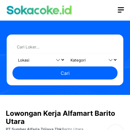
Langsung
M
ke
isi
Cari
Lowongan Kerja Alfamart Barito
Utara
PT Sumber Alfaria Trijaya Tbk
Barito Utara