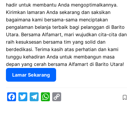
hadir untuk membantu Anda mengoptimalkannya.
Kirimkan lamaran Anda sekarang dan saksikan
bagaimana kami bersama-sama menciptakan
pengalaman belanja terbaik bagi pelanggan di Barito
Utara. Bersama Alfamart, mari wujudkan cita-cita dan
raih kesuksesan bersama tim yang solid dan
berdedikasi. Terima kasih atas perhatian dan kami
tunggu kehadiran Anda untuk membangun masa
depan yang cerah bersama Alfamart di Barito Utara!
Lamar Sekarang
F
T
T
W
C
a
w
e
h
o
c
i
l
a
p
e
t
e
t
y
b
t
g
s
L