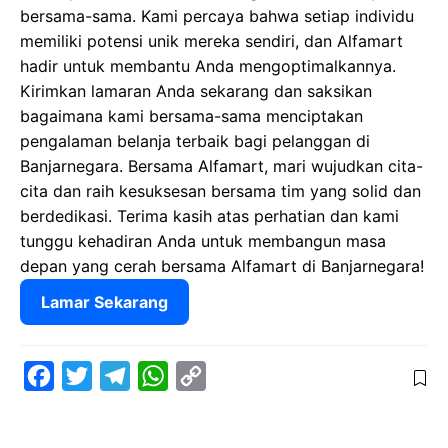
bersama-sama. Kami percaya bahwa setiap individu
memiliki potensi unik mereka sendiri, dan Alfamart
hadir untuk membantu Anda mengoptimalkannya.
Kirimkan lamaran Anda sekarang dan saksikan
bagaimana kami bersama-sama menciptakan
pengalaman belanja terbaik bagi pelanggan di
Banjarnegara. Bersama Alfamart, mari wujudkan cita-
cita dan raih kesuksesan bersama tim yang solid dan
berdedikasi. Terima kasih atas perhatian dan kami
tunggu kehadiran Anda untuk membangun masa
depan yang cerah bersama Alfamart di Banjarnegara!
Lamar Sekarang
F
T
T
W
C
a
w
e
h
o
c
i
l
a
p