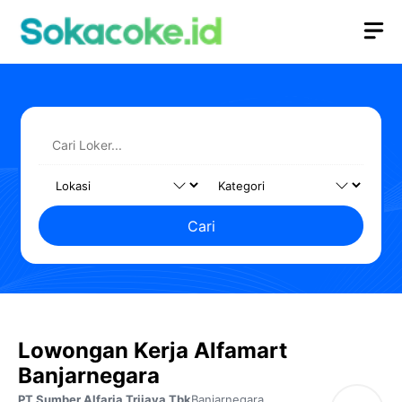
Langsung
M
ke
isi
Cari
Lowongan Kerja Alfamart
Banjarnegara
PT Sumber Alfaria Trijaya Tbk
Banjarnegara