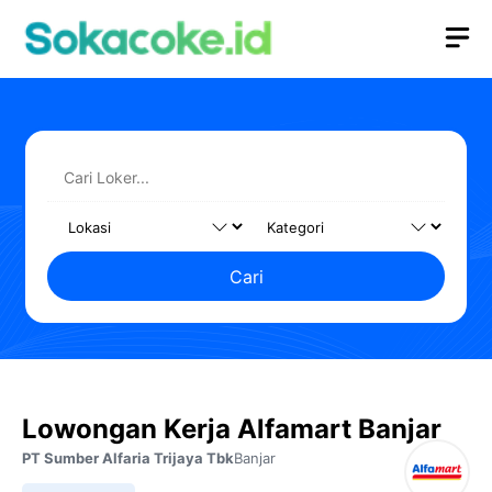
Langsung
M
ke
isi
Cari
Lowongan Kerja Alfamart Banjar
PT Sumber Alfaria Trijaya Tbk
Banjar