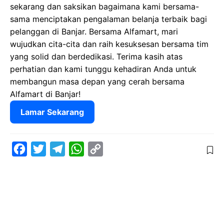
sekarang dan saksikan bagaimana kami bersama-
sama menciptakan pengalaman belanja terbaik bagi
pelanggan di Banjar. Bersama Alfamart, mari
wujudkan cita-cita dan raih kesuksesan bersama tim
yang solid dan berdedikasi. Terima kasih atas
perhatian dan kami tunggu kehadiran Anda untuk
membangun masa depan yang cerah bersama
Alfamart di Banjar!
Lamar Sekarang
F
T
T
W
C
a
w
e
h
o
c
i
l
a
p
e
t
e
t
y
b
t
g
s
L