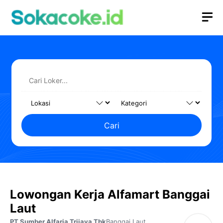
Langsung
M
ke
isi
Cari
Lowongan Kerja Alfamart Banggai
Laut
PT Sumber Alfaria Trijaya Tbk
Banggai Laut