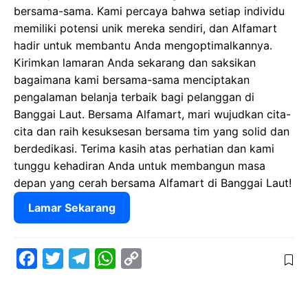
bersama-sama. Kami percaya bahwa setiap individu
memiliki potensi unik mereka sendiri, dan Alfamart
hadir untuk membantu Anda mengoptimalkannya.
Kirimkan lamaran Anda sekarang dan saksikan
bagaimana kami bersama-sama menciptakan
pengalaman belanja terbaik bagi pelanggan di
Banggai Laut. Bersama Alfamart, mari wujudkan cita-
cita dan raih kesuksesan bersama tim yang solid dan
berdedikasi. Terima kasih atas perhatian dan kami
tunggu kehadiran Anda untuk membangun masa
depan yang cerah bersama Alfamart di Banggai Laut!
Lamar Sekarang
F
T
T
W
C
a
w
e
h
o
c
i
l
a
p