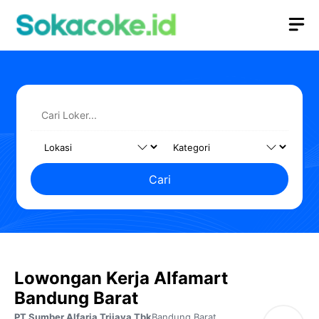
Langsung
M
ke
isi
Cari
Lowongan Kerja Alfamart
Bandung Barat
PT Sumber Alfaria Trijaya Tbk
Bandung Barat