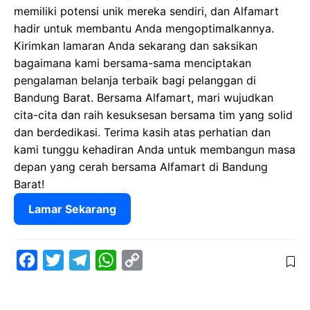
memiliki potensi unik mereka sendiri, dan Alfamart
hadir untuk membantu Anda mengoptimalkannya.
Kirimkan lamaran Anda sekarang dan saksikan
bagaimana kami bersama-sama menciptakan
pengalaman belanja terbaik bagi pelanggan di
Bandung Barat. Bersama Alfamart, mari wujudkan
cita-cita dan raih kesuksesan bersama tim yang solid
dan berdedikasi. Terima kasih atas perhatian dan
kami tunggu kehadiran Anda untuk membangun masa
depan yang cerah bersama Alfamart di Bandung
Barat!
Lamar Sekarang
F
T
T
W
C
a
w
e
h
o
c
i
l
a
p