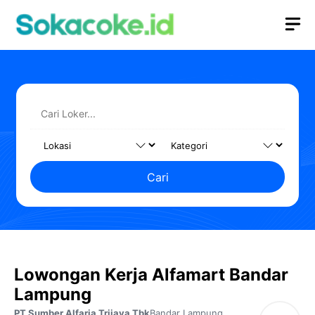
Langsung
M
ke
isi
Cari
Lowongan Kerja Alfamart Bandar
Lampung
PT Sumber Alfaria Trijaya Tbk
Bandar Lampung