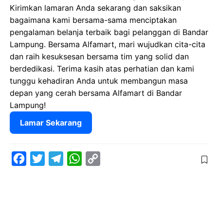
Kirimkan lamaran Anda sekarang dan saksikan
bagaimana kami bersama-sama menciptakan
pengalaman belanja terbaik bagi pelanggan di Bandar
Lampung. Bersama Alfamart, mari wujudkan cita-cita
dan raih kesuksesan bersama tim yang solid dan
berdedikasi. Terima kasih atas perhatian dan kami
tunggu kehadiran Anda untuk membangun masa
depan yang cerah bersama Alfamart di Bandar
Lampung!
Lamar Sekarang
F
T
T
W
C
a
w
e
h
o
c
i
l
a
p
e
t
e
t
y
b
t
g
s
L