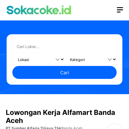
Langsung
M
ke
isi
Cari
Lowongan Kerja Alfamart Banda
Aceh
PT Sumber Alfaria Trijaya Tbk
Banda Aceh