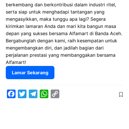
berkembang dan berkontribusi dalam industri ritel,
serta siap untuk menghadapi tantangan yang
mengasyikkan, maka tunggu apa lagi? Segera
kirimkan lamaran Anda dan mari kita bangun masa
depan yang sukses bersama Alfamart di Banda Aceh.
Bergabunglah dengan kami, raih kesempatan untuk
mengembangkan diri, dan jadilah bagian dari
perjalanan prestasi yang membanggakan bersama
Alfamart!
Lamar Sekarang
F
T
T
W
C
a
w
e
h
o
c
i
l
a
p
e
t
e
t
y
b
t
g
s
L