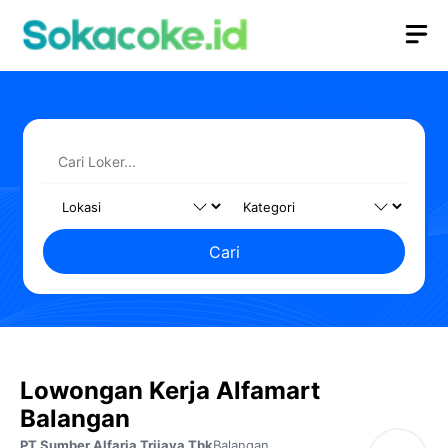
Langsung
M
ke
isi
Cari
Lowongan Kerja Alfamart
Balangan
PT Sumber Alfaria Trijaya Tbk
Balangan