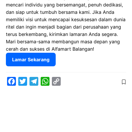
mencari individu yang bersemangat, penuh dedikasi,
dan siap untuk tumbuh bersama kami. Jika Anda
memiliki visi untuk mencapai kesuksesan dalam dunia
ritel dan ingin menjadi bagian dari perusahaan yang
terus berkembang, kirimkan lamaran Anda segera.
Mari bersama-sama membangun masa depan yang
cerah dan sukses di Alfamart Balangan!
Lamar Sekarang
F
T
T
W
C
a
w
e
h
o
c
i
l
a
p
e
t
e
t
y
b
t
g
s
L
o
e
r
A
i