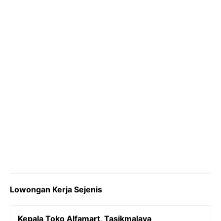
o
r
a
p
n
k
m
p
k
Lowongan Kerja Sejenis
Kepala Toko Alfamart, Tasikmalaya