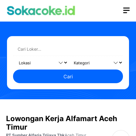
Langsung
M
ke
isi
Cari
Lowongan Kerja Alfamart Aceh
Timur
PT Sumber Alfaria Trijaya Tbk
Aceh Timur