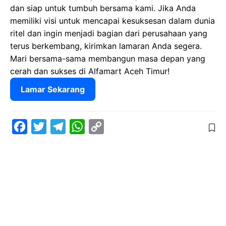
dan siap untuk tumbuh bersama kami. Jika Anda
memiliki visi untuk mencapai kesuksesan dalam dunia
ritel dan ingin menjadi bagian dari perusahaan yang
terus berkembang, kirimkan lamaran Anda segera.
Mari bersama-sama membangun masa depan yang
cerah dan sukses di Alfamart Aceh Timur!
Lamar Sekarang
F
T
T
W
C
a
w
e
h
o
c
i
l
a
p
e
t
e
t
y
b
t
g
s
L
o
e
r
A
i
o
r
a
p
n