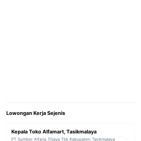
k
m
p
k
Lowongan Kerja Sejenis
Kepala Toko Alfamart, Tasikmalaya
PT Sumber Alfaria Trijaya Tbk
Kabupaten Tasikmalaya