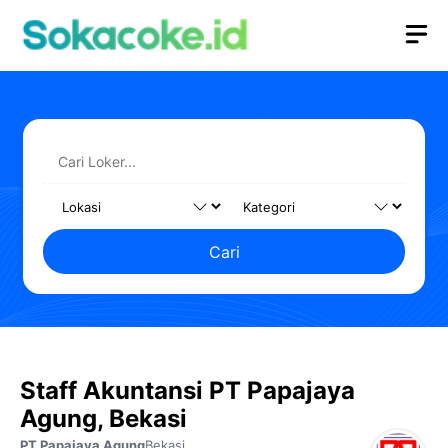
Langsung
M
ke
isi
Cari
Staff Akuntansi PT Papajaya
Agung, Bekasi
PT Papajaya Agung
Bekasi