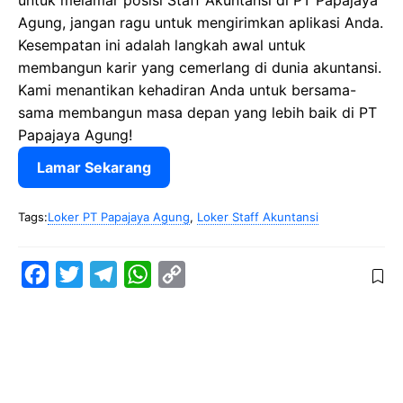
untuk melamar posisi Staff Akuntansi di PT Papajaya
Agung, jangan ragu untuk mengirimkan aplikasi Anda.
Kesempatan ini adalah langkah awal untuk
membangun karir yang cemerlang di dunia akuntansi.
Kami menantikan kehadiran Anda untuk bersama-
sama membangun masa depan yang lebih baik di PT
Papajaya Agung!
Lamar Sekarang
Tags:
Loker PT Papajaya Agung
,
Loker Staff Akuntansi
F
T
T
W
C
a
w
e
h
o
c
i
l
a
p
e
t
e
t
y
b
t
g
s
L