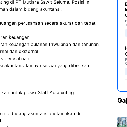
ting di PT Mutiara Sawit Seluma. Posisi ini
an dalam bidang akuntansi.
P
euangan perusahaan secara akurat dan tepat
J
oran keuangan
an keuangan bulanan triwulanan dan tahunan
rnal dan eksternal
ak perusahaan
P
C
i akuntansi lainnya sesuai yang diberikan
uhkan untuk posisi Staff Accounting
Ga
un di bidang akuntansi diutamakan di
t