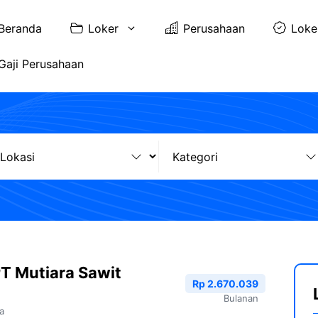
Beranda
Loker
Perusahaan
Loke
Gaji Perusahaan
PT Mutiara Sawit
Rp 2.670.039
Bulanan
a