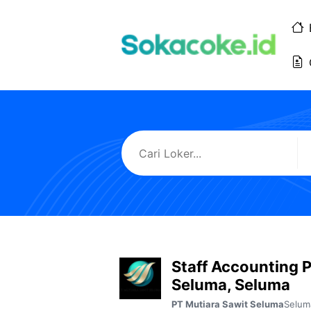
Langsung
ke
isi
Staff Accounting 
Seluma, Seluma
Selum
PT Mutiara Sawit Seluma