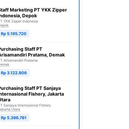
Staff Marketing PT YKK Zipper
Indonesia, Depok
T YKK Zipper Indonesia
Depok
Rp 5.195.720
Purchasing Staff PT
Arisamandiri Pratama, Demak
T Arisamandiri Pratama
Demak
Rp 3.122.806
Purchasing Staff PT Sanjaya
Internasional Fishery, Jakarta
Utara
T Sanjaya Internasional Fishery
akarta Utara
Rp 5.396.761