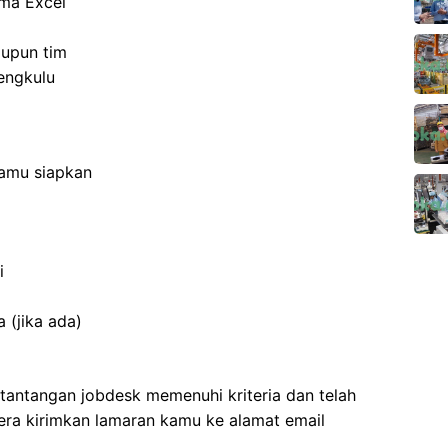
ama Excel
aupun tim
engkulu
kamu siapkan
i
 (jika ada)
antangan jobdesk memenuhi kriteria dan telah
ra kirimkan lamaran kamu ke alamat email