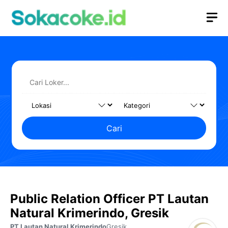
Langsung
M
ke
isi
Cari
Public Relation Officer PT Lautan
Natural Krimerindo, Gresik
PT Lautan Natural Krimerindo
Gresik