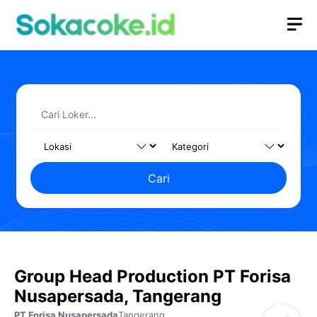
Langsung
M
ke
isi
Cari
Group Head Production PT Forisa
Nusapersada, Tangerang
PT Forisa Nusapersada
Tangerang