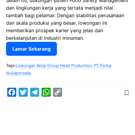
Selain itu, dukungan sistem Food Safety Management
dan lingkungan kerja yang tertata menjadi nilai
tambah bagi pelamar. Dengan stabilitas perusahaan
dan skala produksi yang besar, lowongan ini
memberikan prospek karier yang jelas dan
berkelanjutan di industri minuman.
Lamar Sekarang
Tags:
Lowongan Kerja Group Head Production
,
PT Forisa
Nusapersada
F
T
T
W
C
a
w
e
h
o
c
i
l
a
p
e
t
e
t
y
b
t
g
s
L