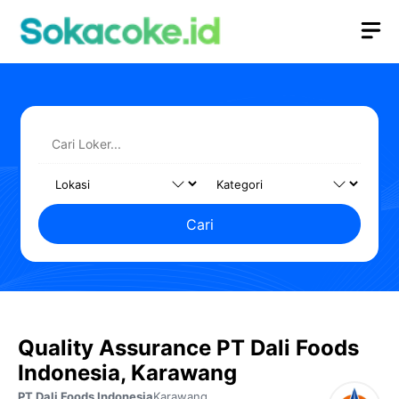
Langsung
M
ke
isi
Cari
Quality Assurance PT Dali Foods
Indonesia, Karawang
PT Dali Foods Indonesia
Karawang