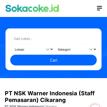
Langsung
M
ke
isi
Cari
PT NSK Warner Indonesia (Staff
Pemasaran) Cikarang
PT NSK Warner Indonesia
Cikarang