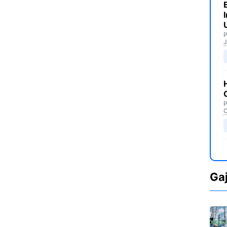
P
J
P
C
Ga