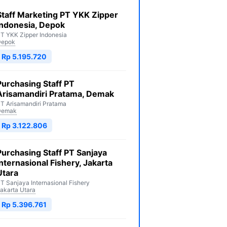
Staff Marketing PT YKK Zipper
Indonesia, Depok
T YKK Zipper Indonesia
Depok
Rp 5.195.720
Purchasing Staff PT
Arisamandiri Pratama, Demak
T Arisamandiri Pratama
Demak
Rp 3.122.806
Purchasing Staff PT Sanjaya
Internasional Fishery, Jakarta
Utara
T Sanjaya Internasional Fishery
akarta Utara
Rp 5.396.761