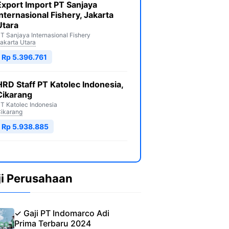
Export Import PT Sanjaya
Internasional Fishery, Jakarta
Utara
T Sanjaya Internasional Fishery
akarta Utara
Rp 5.396.761
HRD Staff PT Katolec Indonesia,
Cikarang
T Katolec Indonesia
ikarang
Rp 5.938.885
ji Perusahaan
✓ Gaji PT Indomarco Adi
Prima Terbaru 2024