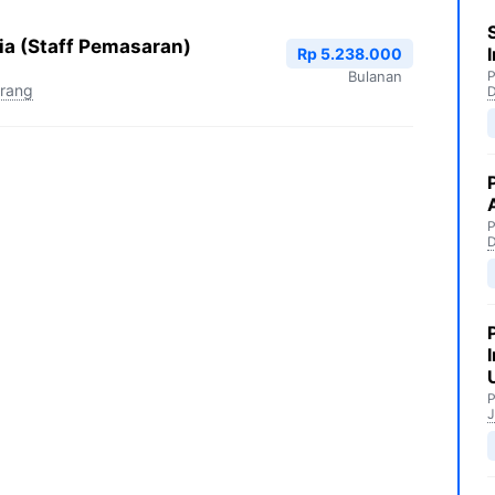
a (Staff Pemasaran)
Rp 5.238.000
Bulanan
P
arang
P
P
J