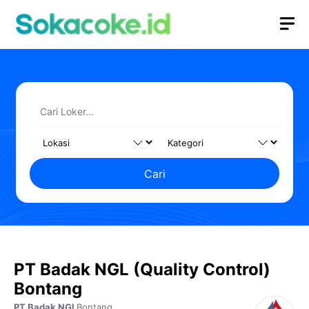
Langsung
M
ke
isi
Cari
PT Badak NGL (Quality Control)
Bontang
PT Badak NGL
Bontang