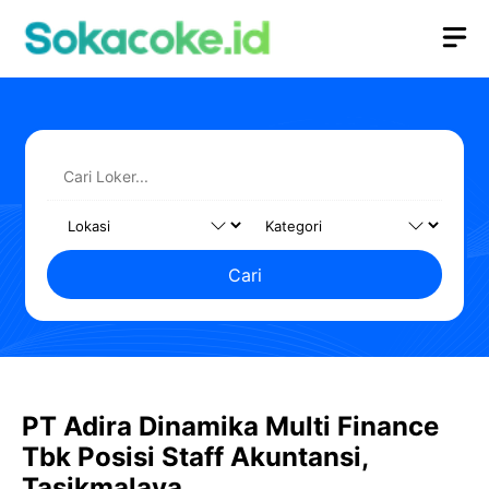
Langsung
M
ke
isi
Cari
PT Adira Dinamika Multi Finance
Tbk Posisi Staff Akuntansi,
Tasikmalaya