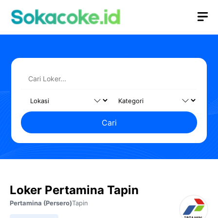
Langsung
M
ke
isi
Cari
Loker Pertamina Tapin
Pertamina (Persero)
Tapin