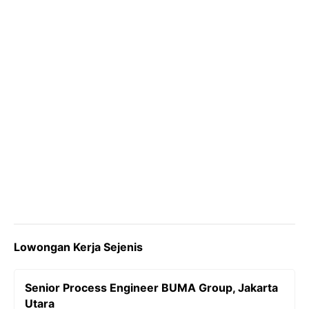
k
m
p
k
Lowongan Kerja Sejenis
Senior Process Engineer BUMA Group, Jakarta
Utara