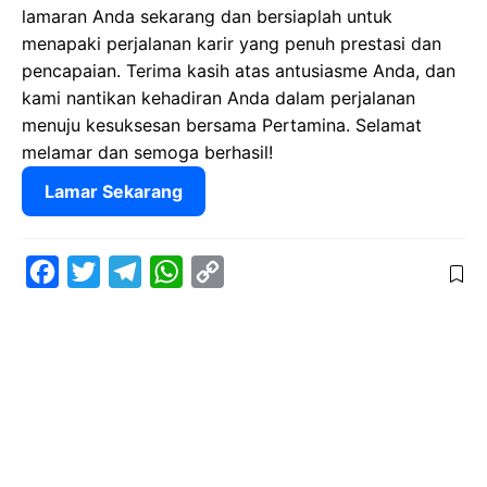
lamaran Anda sekarang dan bersiaplah untuk
menapaki perjalanan karir yang penuh prestasi dan
pencapaian. Terima kasih atas antusiasme Anda, dan
kami nantikan kehadiran Anda dalam perjalanan
menuju kesuksesan bersama Pertamina. Selamat
melamar dan semoga berhasil!
Lamar Sekarang
F
T
T
W
C
a
w
e
h
o
c
i
l
a
p
e
t
e
t
y
b
t
g
s
L
o
e
r
A
i
o
r
a
p
n