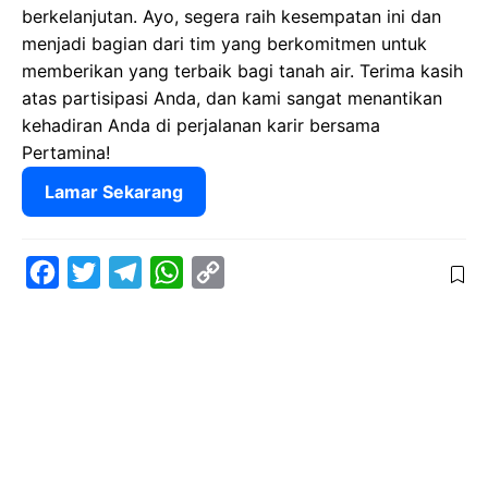
berkelanjutan. Ayo, segera raih kesempatan ini dan
menjadi bagian dari tim yang berkomitmen untuk
memberikan yang terbaik bagi tanah air. Terima kasih
atas partisipasi Anda, dan kami sangat menantikan
kehadiran Anda di perjalanan karir bersama
Pertamina!
Lamar Sekarang
F
T
T
W
C
a
w
e
h
o
c
i
l
a
p
e
t
e
t
y
b
t
g
s
L
o
e
r
A
i
o
r
a
p
n