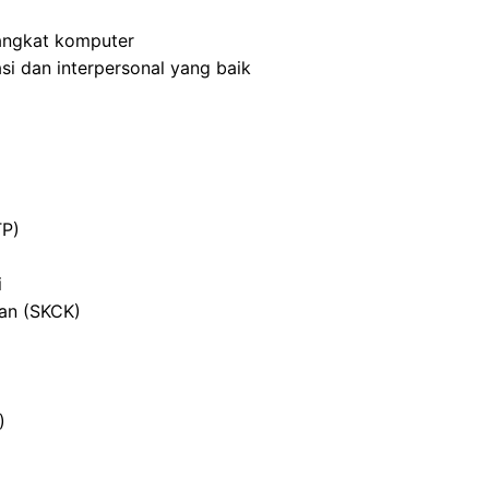
angkat komputer
i dan interpersonal yang baik
TP)
i
ian (SKCK)
)