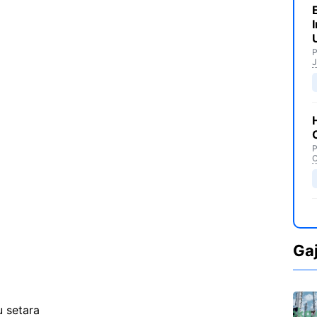
P
J
P
C
Ga
 setara