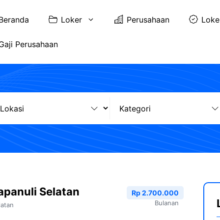
Beranda
Loker
Perusahaan
Loke
Gaji Perusahaan
apanuli Selatan
Rp 2.700.000
Bulanan
latan