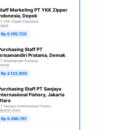
Staff Marketing PT YKK Zipper
Indonesia, Depok
T YKK Zipper Indonesia
Depok
Rp 5.195.720
Purchasing Staff PT
Arisamandiri Pratama, Demak
T Arisamandiri Pratama
Demak
Rp 3.122.806
Purchasing Staff PT Sanjaya
Internasional Fishery, Jakarta
Utara
T Sanjaya Internasional Fishery
akarta Utara
Rp 5.396.761