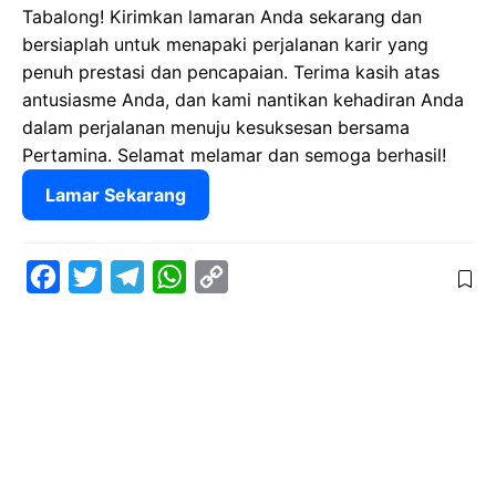
Tabalong! Kirimkan lamaran Anda sekarang dan
bersiaplah untuk menapaki perjalanan karir yang
penuh prestasi dan pencapaian. Terima kasih atas
antusiasme Anda, dan kami nantikan kehadiran Anda
dalam perjalanan menuju kesuksesan bersama
Pertamina. Selamat melamar dan semoga berhasil!
Lamar Sekarang
F
T
T
W
C
a
w
e
h
o
c
i
l
a
p
e
t
e
t
y
b
t
g
s
L
o
e
r
A
i
o
r
a
p
n