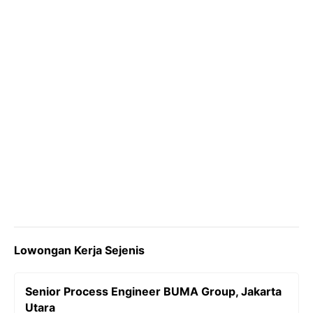
k
m
p
k
Lowongan Kerja Sejenis
Senior Process Engineer BUMA Group, Jakarta
Utara