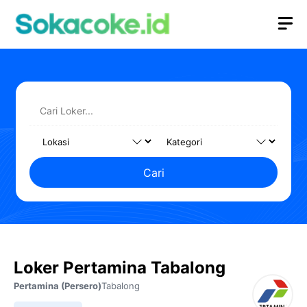
Langsung
M
ke
isi
Cari
Loker Pertamina Tabalong
Pertamina (Persero)
Tabalong