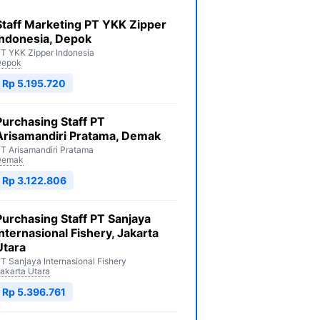
Staff Marketing PT YKK Zipper
Indonesia, Depok
T YKK Zipper Indonesia
Depok
Rp 5.195.720
Purchasing Staff PT
Arisamandiri Pratama, Demak
T Arisamandiri Pratama
Demak
Rp 3.122.806
Purchasing Staff PT Sanjaya
Internasional Fishery, Jakarta
Utara
T Sanjaya Internasional Fishery
akarta Utara
Rp 5.396.761