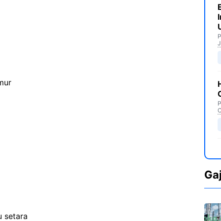
P
J
mur
P
C
Ga
 setara