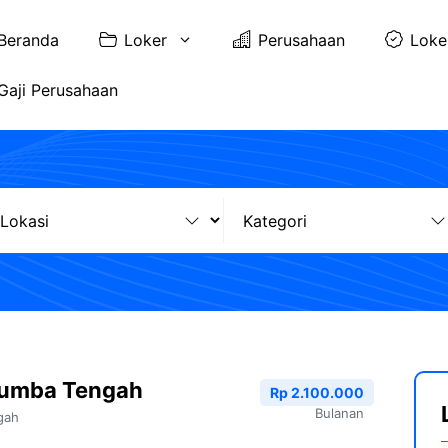
Beranda
Loker
Perusahaan
Loke
Gaji Perusahaan
Sumba Tengah
Rp 2.100.000
Bulanan
gah