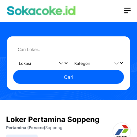
Langsung
M
ke
isi
Cari
Loker Pertamina Soppeng
Pertamina (Persero)
Soppeng