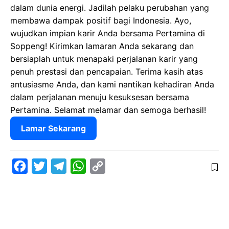
dalam dunia energi. Jadilah pelaku perubahan yang
membawa dampak positif bagi Indonesia. Ayo,
wujudkan impian karir Anda bersama Pertamina di
Soppeng! Kirimkan lamaran Anda sekarang dan
bersiaplah untuk menapaki perjalanan karir yang
penuh prestasi dan pencapaian. Terima kasih atas
antusiasme Anda, dan kami nantikan kehadiran Anda
dalam perjalanan menuju kesuksesan bersama
Pertamina. Selamat melamar dan semoga berhasil!
Lamar Sekarang
F
T
T
W
C
a
w
e
h
o
c
i
l
a
p
e
t
e
t
y
b
t
g
s
L