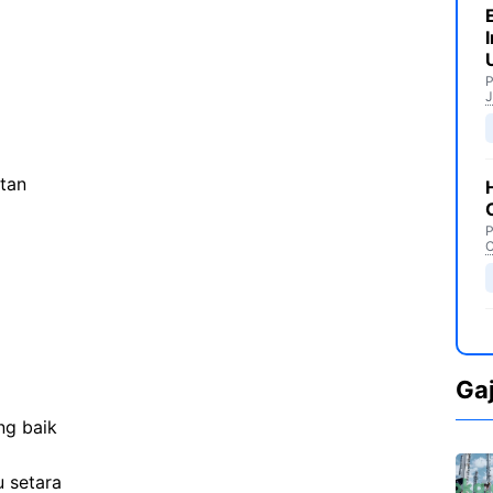
P
J
tan
P
C
Ga
ng baik
 setara