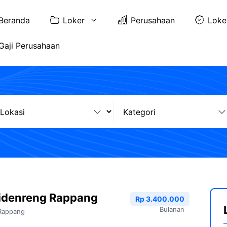
Beranda
Loker
Perusahaan
Loke
Gaji Perusahaan
Sidenreng Rappang
Rp 3.400.000
Bulanan
Rappang