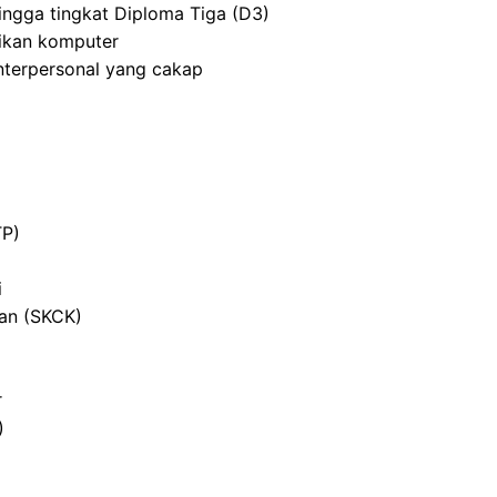
ingga tingkat Diploma Tiga (D3)
ikan komputer
nterpersonal yang cakap
TP)
i
ian (SKCK)
r
)