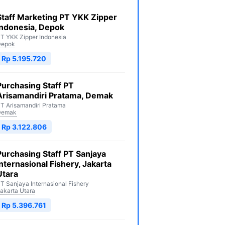
Staff Marketing PT YKK Zipper
Indonesia, Depok
T YKK Zipper Indonesia
Depok
Rp 5.195.720
Purchasing Staff PT
Arisamandiri Pratama, Demak
T Arisamandiri Pratama
Demak
Rp 3.122.806
Purchasing Staff PT Sanjaya
Internasional Fishery, Jakarta
Utara
T Sanjaya Internasional Fishery
akarta Utara
Rp 5.396.761