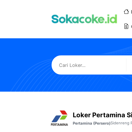
Langsung
ke
isi
Loker Pertamina 
Sidenreng 
Pertamina (Persero)