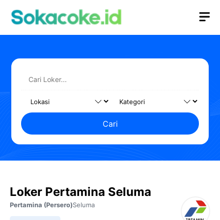
Langsung
M
ke
isi
Cari
Loker Pertamina Seluma
Pertamina (Persero)
Seluma