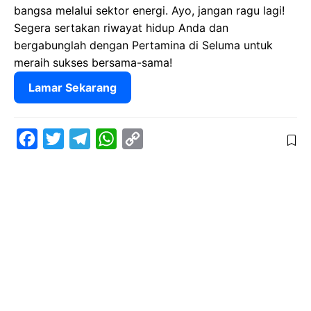
bangsa melalui sektor energi. Ayo, jangan ragu lagi!
Segera sertakan riwayat hidup Anda dan
bergabunglah dengan Pertamina di Seluma untuk
meraih sukses bersama-sama!
Lamar Sekarang
F
T
T
W
C
a
w
e
h
o
c
i
l
a
p
e
t
e
t
y
b
t
g
s
L
o
e
r
A
i
o
r
a
p
n
k
m
p
k