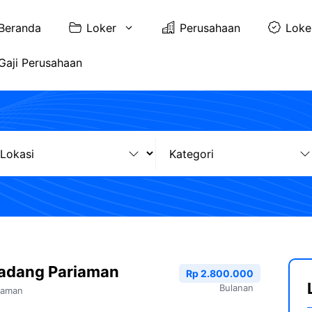
Beranda
Loker
Perusahaan
Loke
Gaji Perusahaan
Padang Pariaman
Rp 2.800.000
Bulanan
iaman