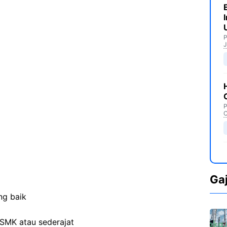
P
J
P
C
Ga
ng baik
SMK atau sederajat