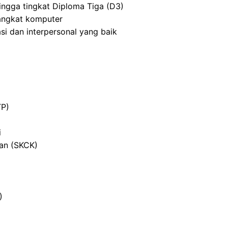
ingga tingkat Diploma Tiga (D3)
angkat komputer
i dan interpersonal yang baik
TP)
i
ian (SKCK)
)