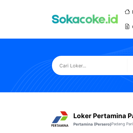
Langsung
ke
isi
Loker Pertamina 
Padang Par
Pertamina (Persero)