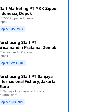
Staff Marketing PT YKK Zipper
Indonesia, Depok
T YKK Zipper Indonesia
Depok
Rp 5.195.720
Purchasing Staff PT
Arisamandiri Pratama, Demak
T Arisamandiri Pratama
Demak
Rp 3.122.806
Purchasing Staff PT Sanjaya
Internasional Fishery, Jakarta
Utara
T Sanjaya Internasional Fishery
akarta Utara
Rp 5.396.761