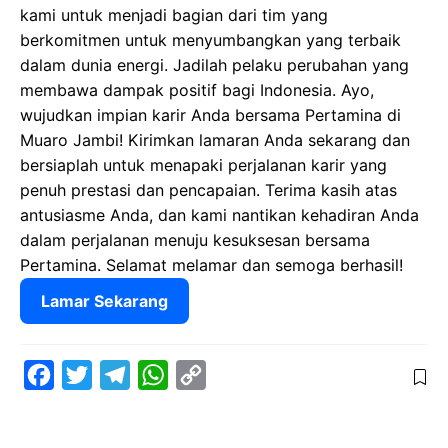
kami untuk menjadi bagian dari tim yang
berkomitmen untuk menyumbangkan yang terbaik
dalam dunia energi. Jadilah pelaku perubahan yang
membawa dampak positif bagi Indonesia. Ayo,
wujudkan impian karir Anda bersama Pertamina di
Muaro Jambi! Kirimkan lamaran Anda sekarang dan
bersiaplah untuk menapaki perjalanan karir yang
penuh prestasi dan pencapaian. Terima kasih atas
antusiasme Anda, dan kami nantikan kehadiran Anda
dalam perjalanan menuju kesuksesan bersama
Pertamina. Selamat melamar dan semoga berhasil!
Lamar Sekarang
F
T
T
W
C
a
w
e
h
o
c
i
l
a
p