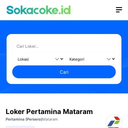
Langsung
M
ke
isi
Cari
Loker Pertamina Mataram
Pertamina (Persero)
Mataram