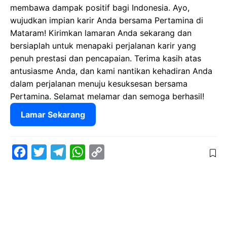
membawa dampak positif bagi Indonesia. Ayo,
wujudkan impian karir Anda bersama Pertamina di
Mataram! Kirimkan lamaran Anda sekarang dan
bersiaplah untuk menapaki perjalanan karir yang
penuh prestasi dan pencapaian. Terima kasih atas
antusiasme Anda, dan kami nantikan kehadiran Anda
dalam perjalanan menuju kesuksesan bersama
Pertamina. Selamat melamar dan semoga berhasil!
Lamar Sekarang
F
T
T
W
C
a
w
e
h
o
c
i
l
a
p
e
t
e
t
y
b
t
g
s
L