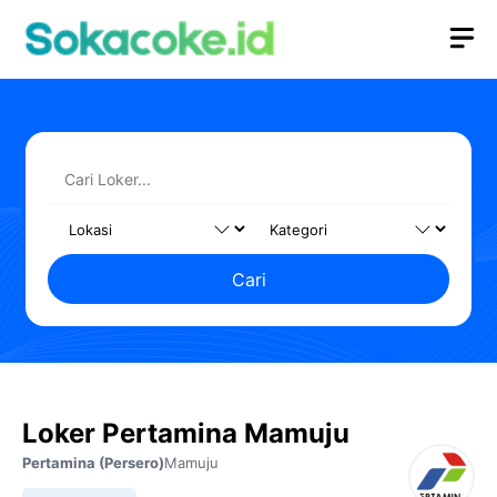
Langsung
M
ke
isi
Cari
Loker Pertamina Mamuju
Pertamina (Persero)
Mamuju