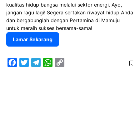
kualitas hidup bangsa melalui sektor energi. Ayo,
jangan ragu lagi! Segera sertakan riwayat hidup Anda
dan bergabunglah dengan Pertamina di Mamuju
untuk meraih sukses bersama-sama!
Lamar Sekarang
F
T
T
W
C
a
w
e
h
o
c
i
l
a
p
e
t
e
t
y
b
t
g
s
L
o
e
r
A
i
o
r
a
p
n
k
m
p
k