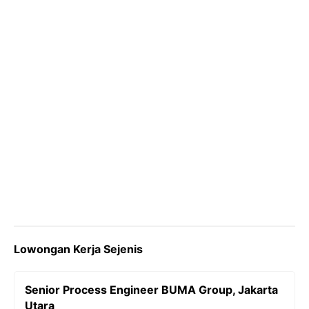
k
m
p
k
Lowongan Kerja Sejenis
Senior Process Engineer BUMA Group, Jakarta
Utara