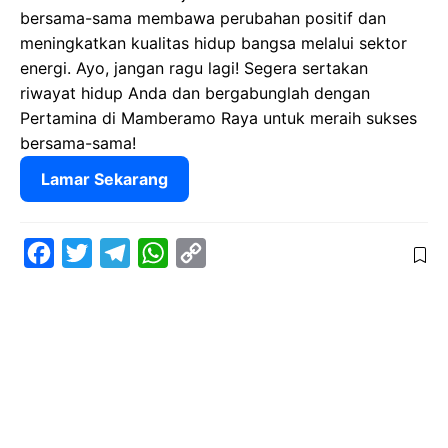
bersama-sama membawa perubahan positif dan
meningkatkan kualitas hidup bangsa melalui sektor
energi. Ayo, jangan ragu lagi! Segera sertakan
riwayat hidup Anda dan bergabunglah dengan
Pertamina di Mamberamo Raya untuk meraih sukses
bersama-sama!
Lamar Sekarang
F
T
T
W
C
a
w
e
h
o
c
i
l
a
p
e
t
e
t
y
b
t
g
s
L
o
e
r
A
i
o
r
a
p
n