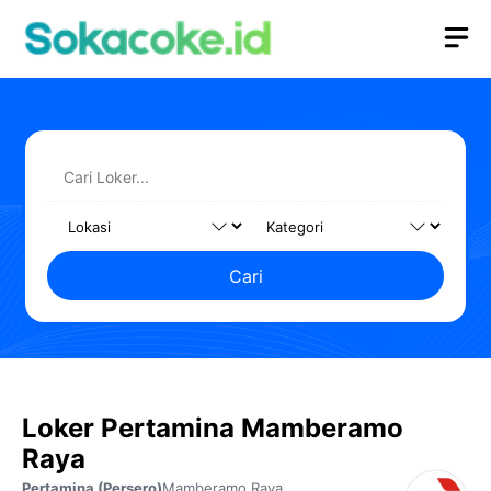
Langsung
M
ke
isi
Cari
Loker Pertamina Mamberamo
Raya
Pertamina (Persero)
Mamberamo Raya