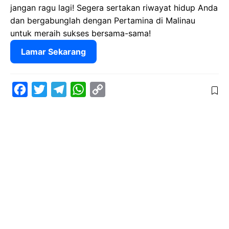
jangan ragu lagi! Segera sertakan riwayat hidup Anda
dan bergabunglah dengan Pertamina di Malinau
untuk meraih sukses bersama-sama!
Lamar Sekarang
F
T
T
W
C
a
w
e
h
o
c
i
l
a
p
e
t
e
t
y
b
t
g
s
L
o
e
r
A
i
o
r
a
p
n
k
m
p
k