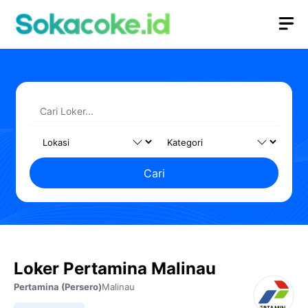
Langsung
M
ke
isi
Cari
Loker Pertamina Malinau
Pertamina (Persero)
Malinau