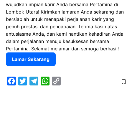
wujudkan impian karir Anda bersama Pertamina di
Lombok Utara! Kirimkan lamaran Anda sekarang dan
bersiaplah untuk menapaki perjalanan karir yang
penuh prestasi dan pencapaian. Terima kasih atas
antusiasme Anda, dan kami nantikan kehadiran Anda
dalam perjalanan menuju kesuksesan bersama
Pertamina. Selamat melamar dan semoga berhasil!
Lamar Sekarang
F
T
T
W
C
a
w
e
h
o
c
i
l
a
p
e
t
e
t
y
b
t
g
s
L
o
e
r
A
i