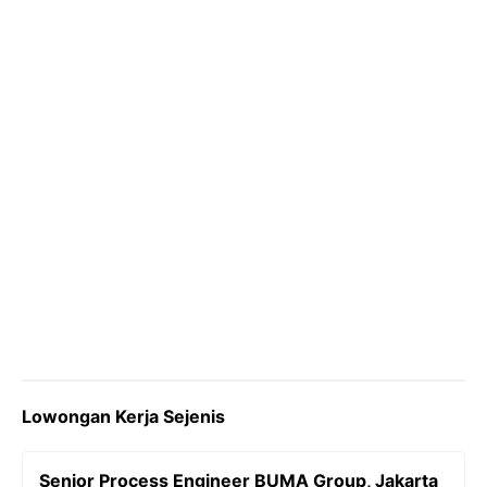
o
r
a
p
n
k
m
p
k
Lowongan Kerja Sejenis
Senior Process Engineer BUMA Group, Jakarta