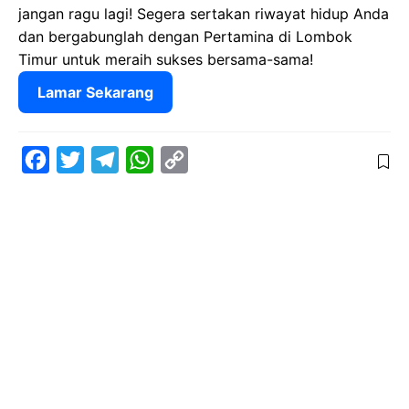
jangan ragu lagi! Segera sertakan riwayat hidup Anda
dan bergabunglah dengan Pertamina di Lombok
Timur untuk meraih sukses bersama-sama!
Lamar Sekarang
F
T
T
W
C
a
w
e
h
o
c
i
l
a
p
e
t
e
t
y
b
t
g
s
L
o
e
r
A
i
o
r
a
p
n
k
m
p
k