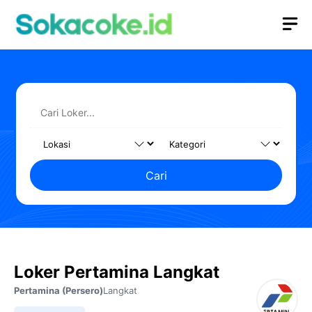
Langsung
M
ke
isi
Cari
Loker Pertamina Langkat
Pertamina (Persero)
Langkat