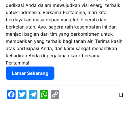
dedikasi Anda dalam mewujudkan visi energi terbaik
untuk Indonesia. Bersama Pertamina, mari kita
berdayakan masa depan yang lebih cerah dan
berkelanjutan. Ayo, segera raih kesempatan ini dan
menjadi bagian dari tim yang berkomitmen untuk
memberikan yang terbaik bagi tanah air. Terima kasih
atas partisipasi Anda, dan kami sangat menantikan
kehadiran Anda di perjalanan karir bersama
Pertamina!
Lamar Sekarang
F
T
T
W
C
a
w
e
h
o
c
i
l
a
p
e
t
e
t
y