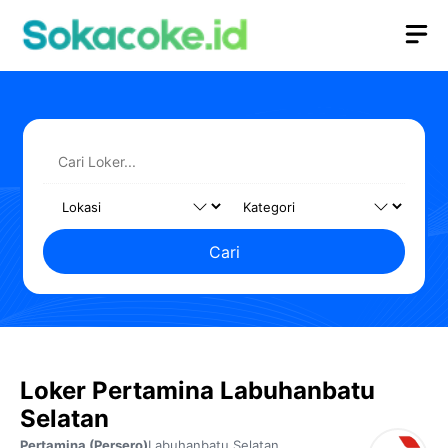
Langsung
M
ke
isi
Cari
Loker Pertamina Labuhanbatu
Selatan
Pertamina (Persero)
Labuhanbatu Selatan