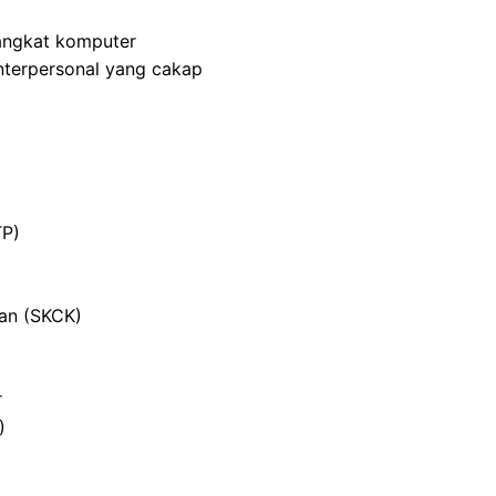
angkat komputer
nterpersonal yang cakap
TP)
ian (SKCK)
r
)