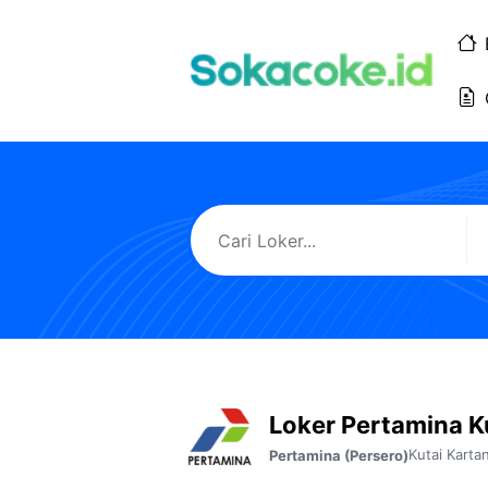
Langsung
ke
isi
Loker Pertamina K
Kutai Karta
Pertamina (Persero)