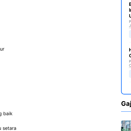
P
J
ur
P
C
Ga
g baik
 setara