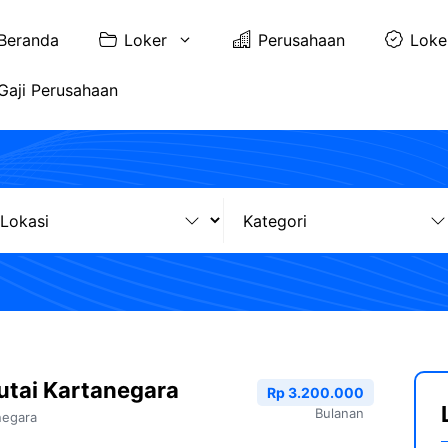
Beranda
Loker
Perusahaan
Loke
Gaji Perusahaan
utai Kartanegara
Rp 3.200.000
Bulanan
negara