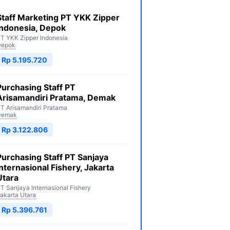
Staff Marketing PT YKK Zipper
Indonesia, Depok
T YKK Zipper Indonesia
Depok
Rp 5.195.720
Purchasing Staff PT
Arisamandiri Pratama, Demak
T Arisamandiri Pratama
Demak
Rp 3.122.806
Purchasing Staff PT Sanjaya
Internasional Fishery, Jakarta
Utara
T Sanjaya Internasional Fishery
akarta Utara
Rp 5.396.761