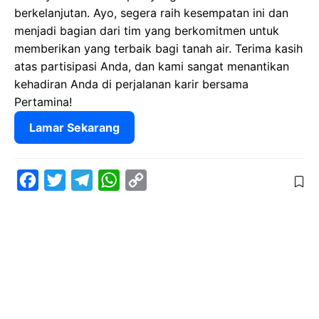
berkelanjutan. Ayo, segera raih kesempatan ini dan
menjadi bagian dari tim yang berkomitmen untuk
memberikan yang terbaik bagi tanah air. Terima kasih
atas partisipasi Anda, dan kami sangat menantikan
kehadiran Anda di perjalanan karir bersama
Pertamina!
Lamar Sekarang
F
T
T
W
C
a
w
e
h
o
c
i
l
a
p
e
t
e
t
y
b
t
g
s
L
o
e
r
A
i
o
r
a
p
n