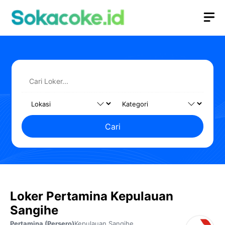
Langsung
M
ke
isi
Cari
Loker Pertamina Kepulauan
Sangihe
Pertamina (Persero)
Kepulauan Sangihe