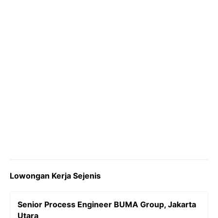
k
m
p
k
Lowongan Kerja Sejenis
Senior Process Engineer BUMA Group, Jakarta
Utara