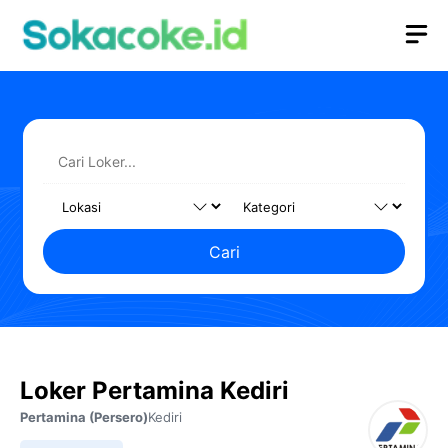
Langsung
M
ke
isi
Cari
Loker Pertamina Kediri
Pertamina (Persero)
Kediri