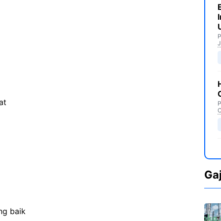
P
J
at
P
C
Ga
ng baik