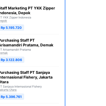
Staff Marketing PT YKK Zipper
Indonesia, Depok
T YKK Zipper Indonesia
Depok
Rp 5.195.720
Purchasing Staff PT
Arisamandiri Pratama, Demak
T Arisamandiri Pratama
Demak
Rp 3.122.806
Purchasing Staff PT Sanjaya
Internasional Fishery, Jakarta
Utara
T Sanjaya Internasional Fishery
akarta Utara
Rp 5.396.761