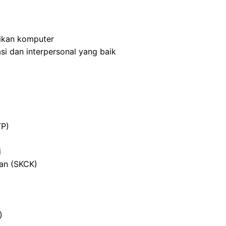
ikan komputer
i dan interpersonal yang baik
TP)
i
ian (SKCK)
)