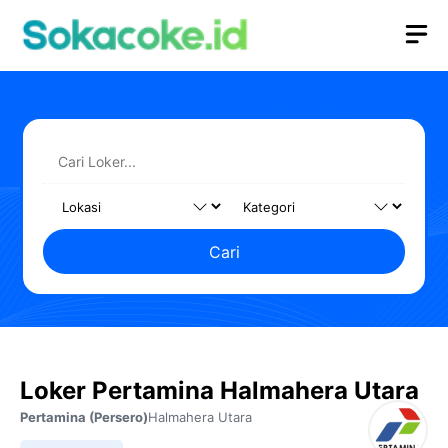
Langsung
M
ke
isi
Cari
Loker Pertamina Halmahera Utara
Pertamina (Persero)
Halmahera Utara