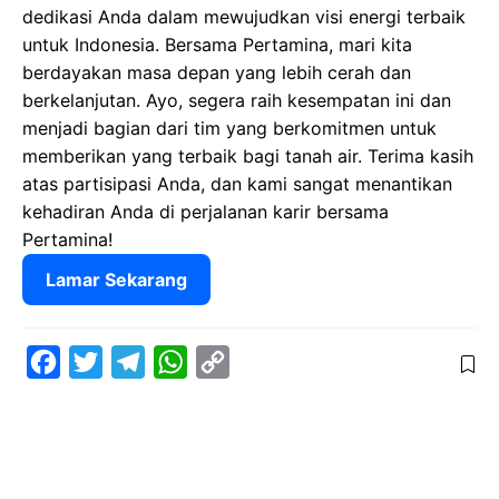
dedikasi Anda dalam mewujudkan visi energi terbaik
untuk Indonesia. Bersama Pertamina, mari kita
berdayakan masa depan yang lebih cerah dan
berkelanjutan. Ayo, segera raih kesempatan ini dan
menjadi bagian dari tim yang berkomitmen untuk
memberikan yang terbaik bagi tanah air. Terima kasih
atas partisipasi Anda, dan kami sangat menantikan
kehadiran Anda di perjalanan karir bersama
Pertamina!
Lamar Sekarang
F
T
T
W
C
a
w
e
h
o
c
i
l
a
p
e
t
e
t
y
b
t
g
s
L