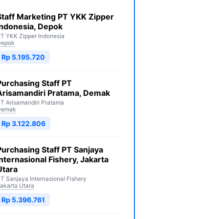
Staff Marketing PT YKK Zipper
Indonesia, Depok
T YKK Zipper Indonesia
Depok
Rp 5.195.720
Purchasing Staff PT
Arisamandiri Pratama, Demak
T Arisamandiri Pratama
Demak
Rp 3.122.806
Purchasing Staff PT Sanjaya
Internasional Fishery, Jakarta
Utara
T Sanjaya Internasional Fishery
akarta Utara
Rp 5.396.761