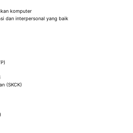
ikan komputer
i dan interpersonal yang baik
TP)
i
ian (SKCK)
)