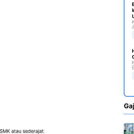
P
J
P
C
Ga
SMK atau sederajat