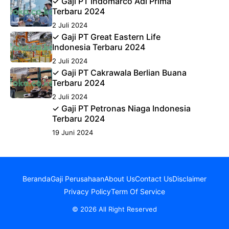
✓ Gaji PT Indomarco Adi Prima
Terbaru 2024
2 Juli 2024
✓ Gaji PT Great Eastern Life
Indonesia Terbaru 2024
2 Juli 2024
✓ Gaji PT Cakrawala Berlian Buana
Terbaru 2024
2 Juli 2024
✓ Gaji PT Petronas Niaga Indonesia
Terbaru 2024
19 Juni 2024
Beranda
Gaji Perusahaan
About Us
Contact Us
Disclaimer
Privacy Policy
Term Of Service
© 2026 All Right Reserved