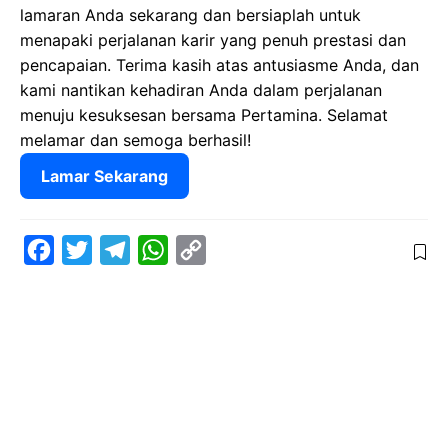
lamaran Anda sekarang dan bersiaplah untuk
menapaki perjalanan karir yang penuh prestasi dan
pencapaian. Terima kasih atas antusiasme Anda, dan
kami nantikan kehadiran Anda dalam perjalanan
menuju kesuksesan bersama Pertamina. Selamat
melamar dan semoga berhasil!
Lamar Sekarang
F
T
T
W
C
a
w
e
h
o
c
i
l
a
p
e
t
e
t
y
b
t
g
s
L
o
e
r
A
i
o
r
a
p
n