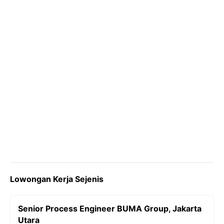
k
m
p
k
Lowongan Kerja Sejenis
Senior Process Engineer BUMA Group, Jakarta
Utara