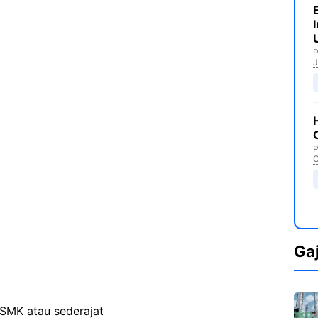
P
J
P
C
Ga
SMK atau sederajat