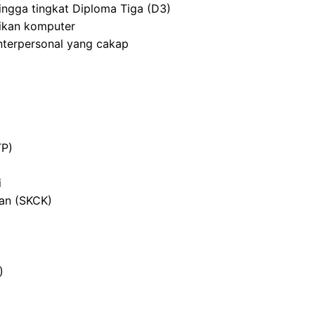
ingga tingkat Diploma Tiga (D3)
ikan komputer
nterpersonal yang cakap
TP)
i
ian (SKCK)
)