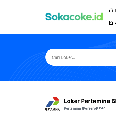
Langsung
ke
isi
Loker Pertamina B
Blora
Pertamina (Persero)