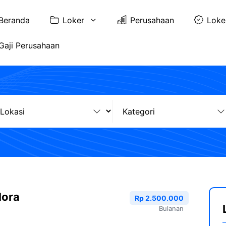
Beranda
Loker
Perusahaan
Loke
Gaji Perusahaan
lora
Rp 2.500.000
Bulanan