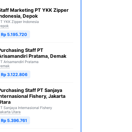
Staff Marketing PT YKK Zipper
Indonesia, Depok
T YKK Zipper Indonesia
Depok
Rp 5.195.720
Purchasing Staff PT
Arisamandiri Pratama, Demak
T Arisamandiri Pratama
Demak
Rp 3.122.806
Purchasing Staff PT Sanjaya
Internasional Fishery, Jakarta
Utara
T Sanjaya Internasional Fishery
akarta Utara
Rp 5.396.761