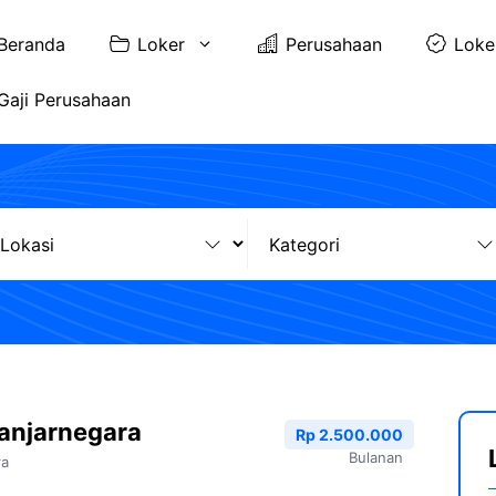
Beranda
Loker
Perusahaan
Loke
Gaji Perusahaan
anjarnegara
Rp 2.500.000
Bulanan
ra