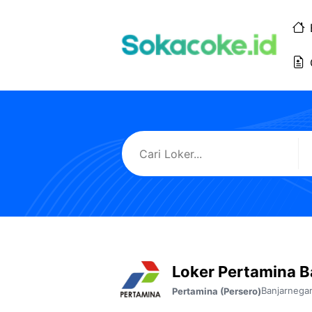
Langsung
ke
isi
Loker Pertamina B
Banjarnega
Pertamina (Persero)