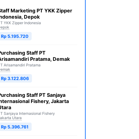
Staff Marketing PT YKK Zipper
Indonesia, Depok
T YKK Zipper Indonesia
Depok
Rp 5.195.720
Purchasing Staff PT
Arisamandiri Pratama, Demak
T Arisamandiri Pratama
Demak
Rp 3.122.806
Purchasing Staff PT Sanjaya
Internasional Fishery, Jakarta
Utara
T Sanjaya Internasional Fishery
akarta Utara
Rp 5.396.761