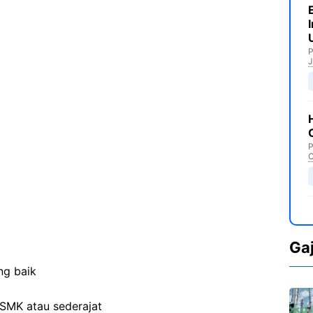
P
J
P
C
Ga
ng baik
SMK atau sederajat