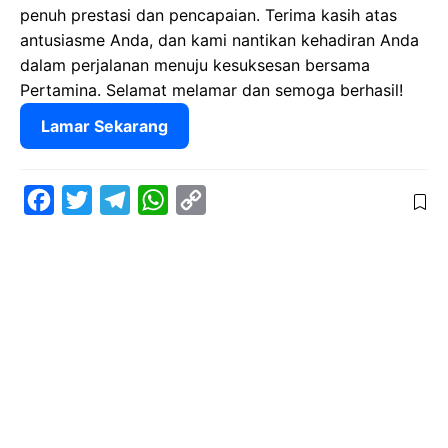
penuh prestasi dan pencapaian. Terima kasih atas
antusiasme Anda, dan kami nantikan kehadiran Anda
dalam perjalanan menuju kesuksesan bersama
Pertamina. Selamat melamar dan semoga berhasil!
Lamar Sekarang
F
T
T
W
C
a
w
e
h
o
c
i
l
a
p
e
t
e
t
y
b
t
g
s
L
o
e
r
A
i
o
r
a
p
n
k
m
p
k