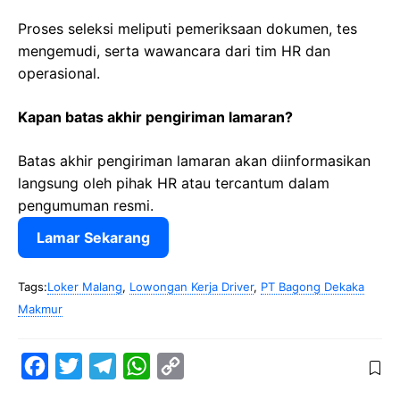
Proses seleksi meliputi pemeriksaan dokumen, tes
mengemudi, serta wawancara dari tim HR dan
operasional.
Kapan batas akhir pengiriman lamaran?
Batas akhir pengiriman lamaran akan diinformasikan
langsung oleh pihak HR atau tercantum dalam
pengumuman resmi.
Lamar Sekarang
Tags:
Loker Malang
,
Lowongan Kerja Driver
,
PT Bagong Dekaka
Makmur
F
T
T
W
C
a
w
e
h
o