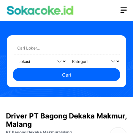
Langsung
M
ke
isi
Cari
Driver PT Bagong Dekaka Makmur,
Malang
PT Bagong Dekaka Makmur
Malang