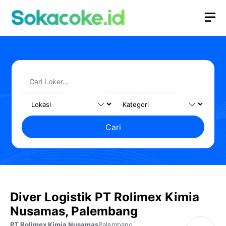
Langsung
M
ke
isi
Cari
Diver Logistik PT Rolimex Kimia
Nusamas, Palembang
PT Rolimex Kimia Nusamas
Palembang