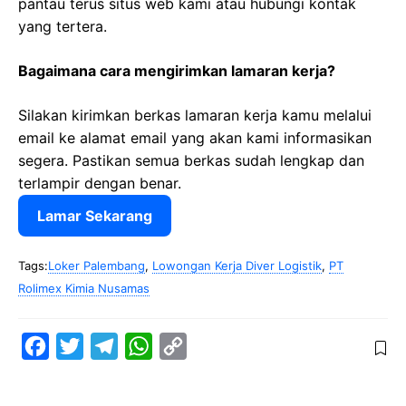
pantau terus situs web kami atau hubungi kontak
yang tertera.
Bagaimana cara mengirimkan lamaran kerja?
Silakan kirimkan berkas lamaran kerja kamu melalui
email ke alamat email yang akan kami informasikan
segera. Pastikan semua berkas sudah lengkap dan
terlampir dengan benar.
Lamar Sekarang
Tags:
Loker Palembang
,
Lowongan Kerja Diver Logistik
,
PT
Rolimex Kimia Nusamas
F
T
T
W
C
a
w
e
h
o
c
i
l
a
p