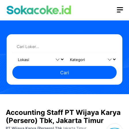
Langsung
M
ke
isi
Cari
Accounting Staff PT Wijaya Karya
(Persero) Tbk, Jakarta Timur
PT Wijaya Karya (Persero) Tbk
Jakarta Timur