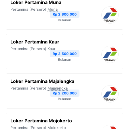
Loker Pertamina Muna
Pertamina (Persero)
Muna
Rp 2.800.000
Bulanan
Loker Pertamina Kaur
Pertamina (Persero)
Kaur
Rp 2.500.000
Bulanan
Loker Pertamina Majalengka
Pertamina (Persero)
Majalengka
Rp 2.200.000
Bulanan
Loker Pertamina Mojokerto
Pertamina (Persero)
Mojokerto